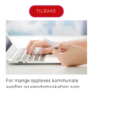
TILBAKE
For mange oppleves kommunale
avgifter og eiendomsskatten som
småbeløp – for andre er dette tunge
økonomiske løft når fakturaen
kommer i nettbanken. Derfor har vi
tilbudt innbyggerne å selv velge
hvordan de ønsker å betale: